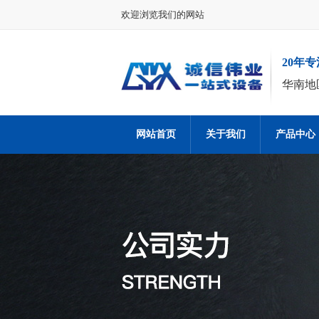
欢迎浏览我们的网站
20年
华南地
网站首页
关于我们
产品中心