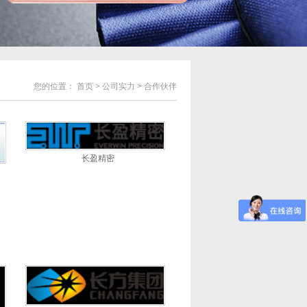
您的位置：
首页
>
公司实力
>
合作伙伴
长盈精密