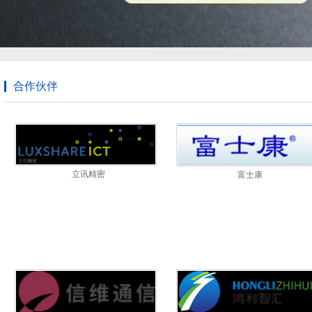
合作伙伴
立讯精密
富士康