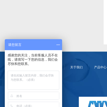
请您留言
感谢您的关注，当前客服人员不在
线，请填写一下您的信息，我们会
尽快和您联系。
网站首页
关于我们
产品中心