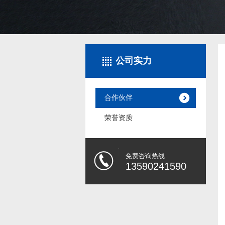
公司实力
合作伙伴
荣誉资质
免费咨询热线
13590241590